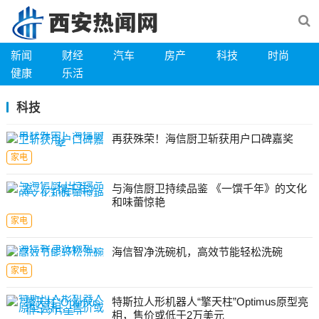
新闻
财经
汽车
房产
科技
时尚
健康
乐活
科技
再获殊荣！海信厨卫斩获用户口碑嘉奖
家电
与海信厨卫持续品鉴 《一馔千年》的文化
和味蕾惊艳
家电
海信智净洗碗机，高效节能轻松洗碗
家电
特斯拉人形机器人“擎天柱”Optimus原型亮
相，售价或低于2万美元