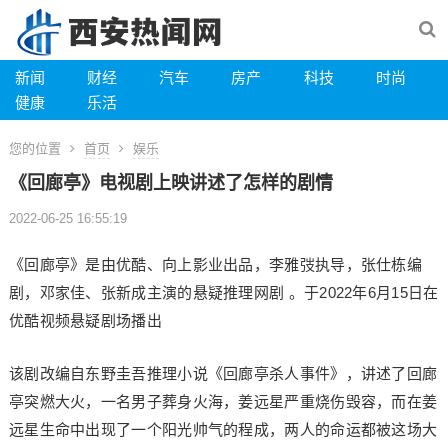
新闻
财经
汽车
房产
科技
时尚
健康
乐活
您的位置
首页
娱乐
《回廊亭》电视剧上映讲述了怎样的剧情
2022-06-25 16:55:19
《回廊亭》是由优酷、向上影业出品，李雅弢执导，张仕栋编
剧，邓家佳、张新成主演的悬疑推理网剧 。于2022年6月15日在
优酷视频悬疑剧场播出
该剧改编自东野圭吾推理小说《回廊亭杀人事件》，讲述了回廊
亭突燃大火，一名男子葬身火海，姜远星严重烧伤毁容，而在姜
远星生命中出现了一个阳光帅气的程成，两人的命运都被这场大