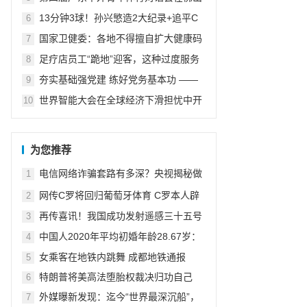
举办
13分钟3球！孙兴慜造2大纪录+追平C
6
罗+反超3大射手，将进百球殿堂
国家卫健委：各地不得擅自扩大健康码
7
应用范围
足疗店员工“跪地”迎客，这种过度服务
8
不值得提倡
夯实基础强党建 练好党务基本功 ——
9
国网宁夏电力党校举办2022年党务工作
世界智能大会在全球经济下滑担忧中开
10
者培训班
幕并释放信心
为您推荐
电信网络诈骗套路有多深？央视揭秘做
1
任务式刷单多套路骗局
网传C罗将回归葡萄牙体育 C罗本人辟
2
谣：假新闻
再传喜讯！我国成功发射遥感三十五号
3
02组卫星
中国人2020年平均初婚年龄28.67岁：
4
安徽省女性初婚年龄已达30岁以上
女乘客在地铁内跳舞 成都地铁通报
5
特朗普将美高法堕胎权裁决归功自己
6
外媒曝新发现：迄今“世界最深沉船”，
7