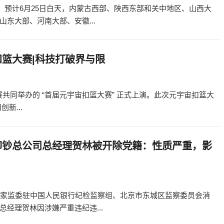
警：预计6月25日白天，内蒙古西部、陕西东部和关中地区、山西大
东大部、河南大部、安徽...
扣篮大赛|科技打破界与限
赛共同举办的 “首届元宇宙扣篮大赛” 正式上演。此次元宇宙扣篮大
新...
印钞总公司总经理贺林被开除党籍：性质严重，影
国家监委驻中国人民银行纪检监察组、北京市东城区监察委员会消
经理贺林因涉嫌严重违纪违...