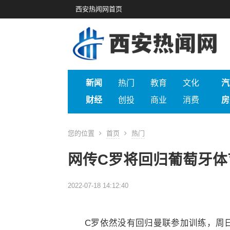
西安热闻网首页
新闻
热门
教育
文化
汽
财经
创投
商业
消费
房
您的位置
首页
热门
网传C罗将回归葡萄牙体
2022-07-18 14:12:40
C罗依然没有回归曼联参加训练，周