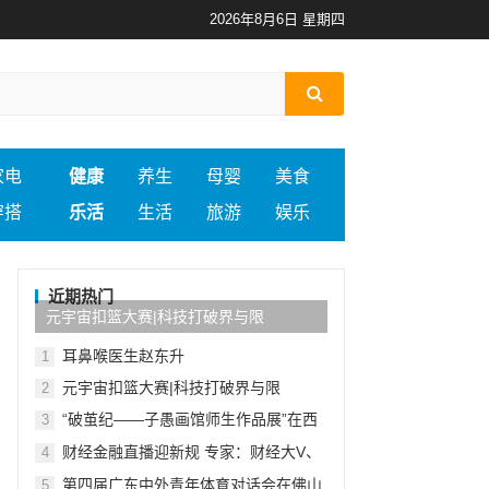
2026年8月6日 星期四
家电
健康
养生
母婴
美食
穿搭
乐活
生活
旅游
娱乐
近期热门
元宇宙扣篮大赛|科技打破界与限
耳鼻喉医生赵东升
1
元宇宙扣篮大赛|科技打破界与限
2
“破茧纪——子愚画馆师生作品展”在西
3
安开幕
财经金融直播迎新规 专家：财经大V、
4
自媒体或为重点监管对象
第四届广东中外青年体育对话会在佛山
5